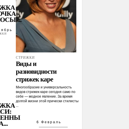
ИЖКА
ОЧКА»
ОСЫ ...
тябрь
ЖКИ
СТРИЖКИ
Виды и
разновидности
стрижек каре
Многообразие и универсальность
видов стрижек каре сегодня само по
себе — модное явление. За время
долгой жизни этой прически стилисты
ИЖКА
...
СИ:
НЕННЫ
6 Февраль
...