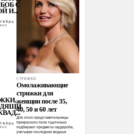
БОБ С
Й И...
тябрь
ЖКИ
СТРИЖКИ
Омолаживающие
стрижки для
ЖКИ,
женщин после 35,
ОДЯЩИ
40, 50 и 60 лет
КВАД...
Для этого представительницы
прекрасного пола тщательно
тябрь
подбирают предметы гардероба,
ЖКИ
учитывая последние модные