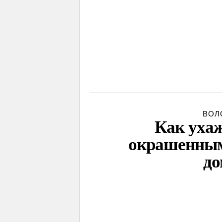
ВОЛ
Как ухаж
окрашенным
до