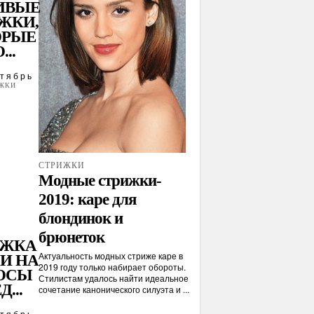
ИВЫЕ
ЖКИ,
ОРЫЕ
...
тябрь
ЖКИ
СТРИЖКИ
Модные стрижки-
2019: каре для
блондинок и
брюнеток
ИЖКА
Актуальность модных стриже каре в
И НА
2019 году только набирает обороты.
ОСЫ
Стилистам удалось найти идеальное
Д...
сочетание канонического силуэта и ...
тябрь