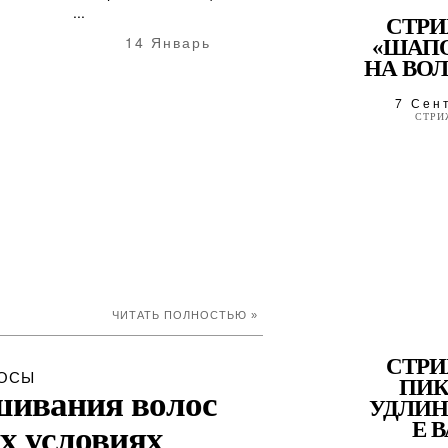
...
СТР
14 Январь
«ШАП
НА ВОЛ
7 Сен
СТРИ
ЧИТАТЬ ПОЛНОСТЬЮ »
СТР
ОСЫ
ПИК
шивания волос
УДЛИ
Е ВА
х условиях