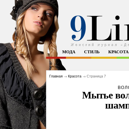
9 линий жизни
Женский журнал «Д
МОДА
СТИЛЬ
КРАСОТА
Главная
→
Красота
→ Страница 7
ВОЛ
Мытье вол
шамп