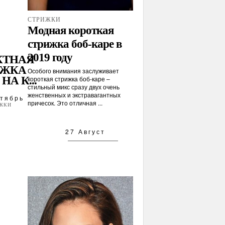
СТРИЖКИ
Модная короткая
стрижка боб-каре в
2019 году
КТНАЯ
ИЖКА
Особого внимания заслуживает
НА К...
короткая стрижка боб-каре –
стильный микс сразу двух очень
женственных и экстравагантных
тябрь
причесок. Это отличная ...
ЖКИ
27 Август