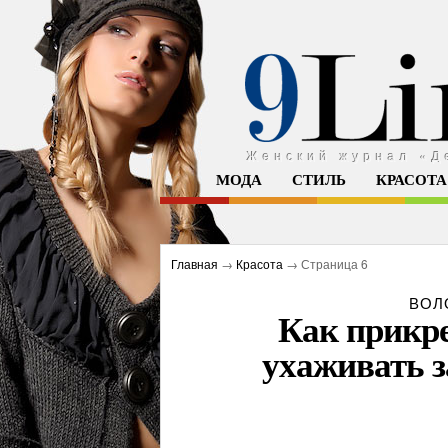
9 линий жизни
Женский журнал «Д
МОДА
СТИЛЬ
КРАСОТА
Главная
→
Красота
→ Страница 6
ВОЛ
Как прикре
ухаживать 