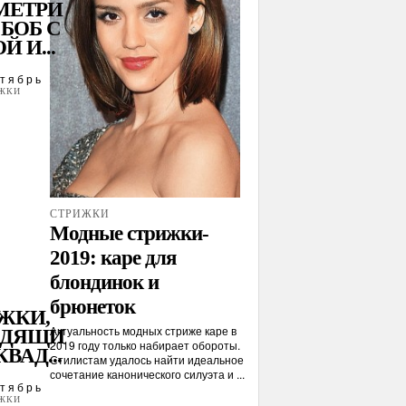
МЕТРИ
БОБ С
Й И...
тябрь
ЖКИ
СТРИЖКИ
Модные стрижки-
2019: каре для
блондинок и
брюнеток
ЖКИ,
Актуальность модных стриже каре в
ОДЯЩИ
2019 году только набирает обороты.
КВАД...
Стилистам удалось найти идеальное
сочетание канонического силуэта и ...
тябрь
ЖКИ