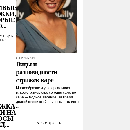
ИВЫЕ
ЖКИ,
ОРЫЕ
...
тябрь
ЖКИ
СТРИЖКИ
Виды и
разновидности
стрижек каре
Многообразие и универсальность
видов стрижек каре сегодня само по
себе — модное явление. За время
долгой жизни этой прически стилисты
ИЖКА
...
И НА
ОСЫ
6 Февраль
Д...