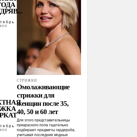
 ГОДА
ДРЯВ...
тябрь
ЖКИ
СТРИЖКИ
Омолаживающие
стрижки для
КТНАЯ
женщин после 35,
ИЖКА
40, 50 и 60 лет
РКАТ
Для этого представительницы
прекрасного пола тщательно
тябрь
подбирают предметы гардероба,
ЖКИ
учитывая последние модные