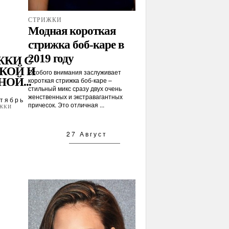
СТРИЖКИ
Модная короткая
стрижка боб-каре в
2019 году
ЖКИ С
КОЙ И
Особого внимания заслуживает
ОЙ...
короткая стрижка боб-каре –
стильный микс сразу двух очень
женственных и экстравагантных
тябрь
причесок. Это отличная ...
ЖКИ
27 Август