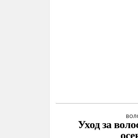
ВОЛ
Уход за воло
осе